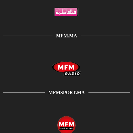
MFM.MA
MFMSPORT.MA