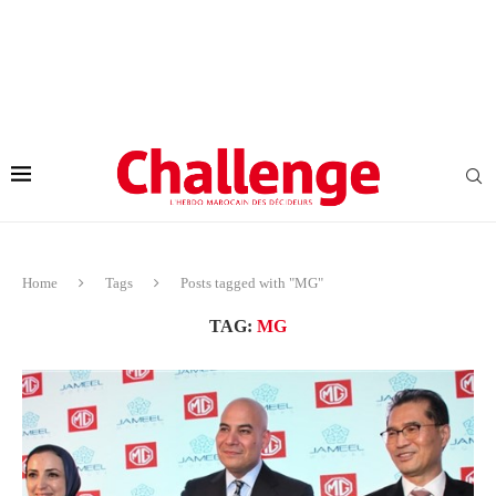
Home
Tags
Posts tagged with "MG"
TAG:
MG