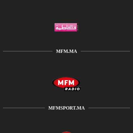
MFM.MA
MFMSPORT.MA