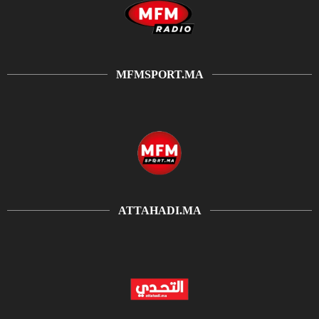
MFMSPORT.MA
ATTAHADI.MA