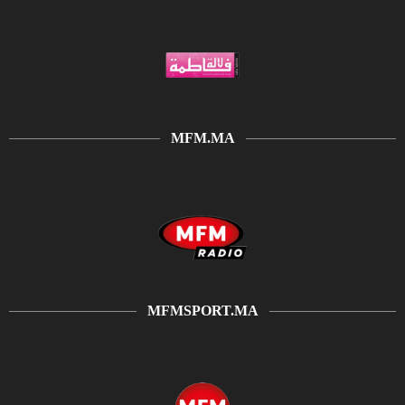
MFM.MA
MFMSPORT.MA