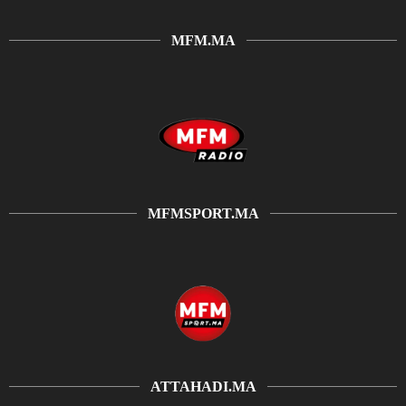
MFM.MA
MFMSPORT.MA
ATTAHADI.MA