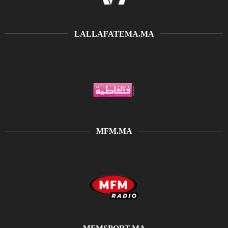
LALLAFATEMA.MA
MFM.MA