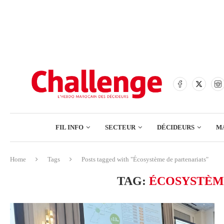
BANQUES
ASSURANCES
BOURSE
FINANCE
COMMERCE
FIL INFO
SECTEUR
DÉCIDEURS
M
TECH – NUMÉRIQUE
Home
Tags
Posts tagged with "Écosystème de partenariats"
BANQUES
TAG:
ÉCOSYSTÈM
ASSURANCES
BOURSE
FINANCE