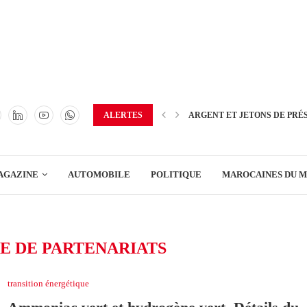
TRANSPORT
ENERGIE
IMMOBILIER
GREEN BUSINESS
EDUCATION
ALERTES
ARGENT ET JETONS DE PRÉ
ENSEIGNEMENT
AGAZINE
AUTOMOBILE
POLITIQUE
MAROCAINES DU 
DISTRIBUTION
TRANSPORT
E DE PARTENARIATS
ENERGIE
IMMOBILIER
transition énergétique
GREEN BUSINESS