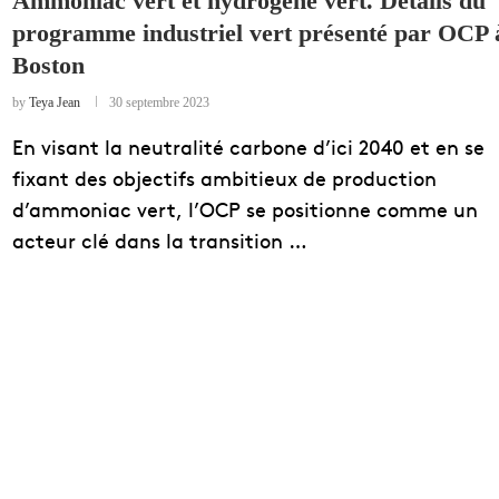
Ammoniac vert et hydrogène vert. Détails du
programme industriel vert présenté par OCP 
EDUCATION
Boston
ENSEIGNEMENT
by
Teya Jean
30 septembre 2023
En visant la neutralité carbone d’ici 2040 et en se
fixant des objectifs ambitieux de production
d’ammoniac vert, l’OCP se positionne comme un
acteur clé dans la transition …