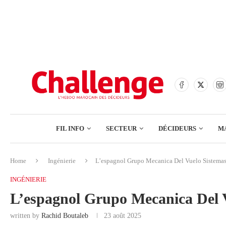
BANQUES
ASSURANCES
BOURSE
FINANCE
COMMERCE
FIL INFO
SECTEUR
DÉCIDEURS
M
TECH – NUMÉRIQUE
Home
Ingénierie
L’espagnol Grupo Mecanica Del Vuelo Sistemas
BANQUES
INGÉNIERIE
ASSURANCES
L’espagnol Grupo Mecanica Del V
BOURSE
written by
Rachid Boutaleb
23 août 2025
FINANCE