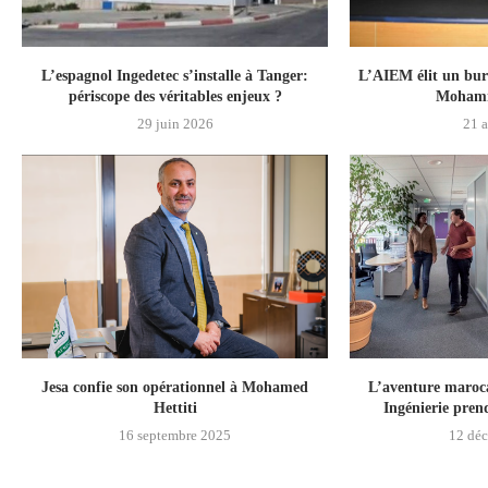
L’espagnol Ingedetec s’installe à Tanger:
L’AIEM élit un bur
périscope des véritables enjeux ?
Moham
29 juin 2026
21 a
Jesa confie son opérationnel à Mohamed
L’aventure maroc
Hettiti
Ingénierie pre
16 septembre 2025
12 dé