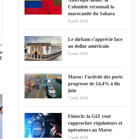
Colombie reconnaît la
marocanité du Sahara
8 août 2026
Le dirham s’apprécie face
nt
au dollar américain
au
8 août 2026
RE
Maroc: l’activité des ports
progresse de 14,4% à fin
juin
7 août 2026
Fintech: la GIZ veut
rapprocher régulateurs et
opérateurs au Maroc
7 août 2026