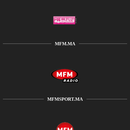
MFM.MA
MFMSPORT.MA