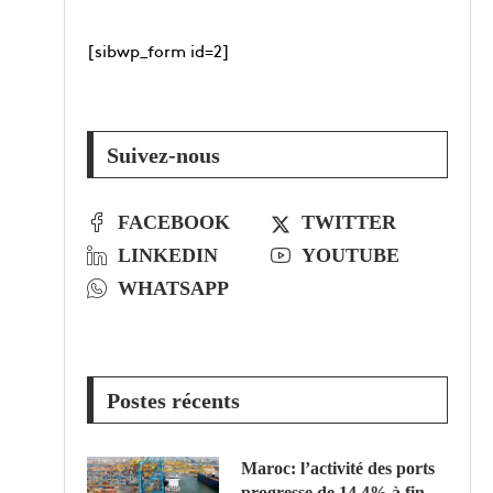
[sibwp_form id=2]
Suivez-nous
FACEBOOK
TWITTER
LINKEDIN
YOUTUBE
WHATSAPP
Postes récents
Maroc: l’activité des ports
progresse de 14,4% à fin