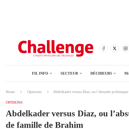
BANQUES
ASSURANCES
BOURSE
FINANCE
COMMERCE
FIL INFO
SECTEUR
DÉCIDEURS
M
TECH – NUMÉRIQUE
Home
Opinions
Abdelkader versus Diaz, ou l’absurde polémique 
BANQUES
OPINIONS
ASSURANCES
Abdelkader versus Diaz, ou l’abs
BOURSE
de famille de Brahim
FINANCE