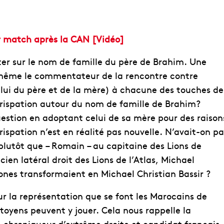
r match après la CAN [Vidéo]
ster sur le nom de famille du père de Brahim. Une
t même le commentateur de la rencontre contre
celui du père et de la mère) à chacune des touches de
rispation autour du nom de famille de Brahim?
estion en adoptant celui de sa mère pour des raison
ispation n’est en réalité pas nouvelle. N’avait-on pa
lutôt que – Romain – au capitaine des Lions de
cien latéral droit des Lions de l’Atlas, Michael
nes transformaient en Michael Christian Bassir ?
ur la représentation que se font les Marocains de
itoyens peuvent y jouer. Cela nous rappelle la
x-chroniqueur d’extrême droite et candidat français