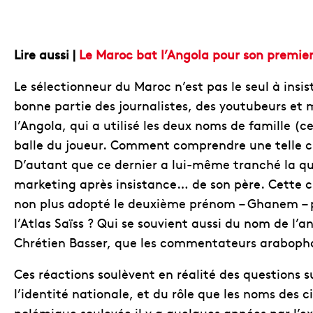
Lire aussi |
Le Maroc bat l’Angola pour son premie
Le sélectionneur du Maroc n’est pas le seul à insi
bonne partie des journalistes, des youtubeurs e
l’Angola, qui a utilisé les deux noms de famille (
balle du joueur. Comment comprendre une telle c
D’autant que ce dernier a lui-même tranché la qu
marketing après insistance… de son père. Cette cr
non plus adopté le deuxième prénom – Ghanem – p
l’Atlas Saïss ? Qui se souvient aussi du nom de l’an
Chrétien Basser, que les commentateurs arabopho
Ces réactions soulèvent en réalité des questions s
l’identité nationale, et du rôle que les noms des c
polémique soulevée il y a quelques années par l’e