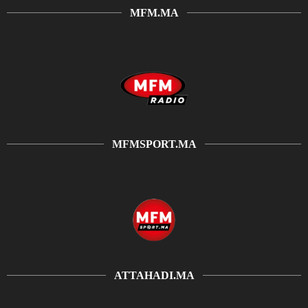
MFM.MA
MFMSPORT.MA
ATTAHADI.MA