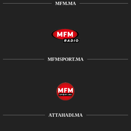
MFM.MA
MFMSPORT.MA
ATTAHADI.MA