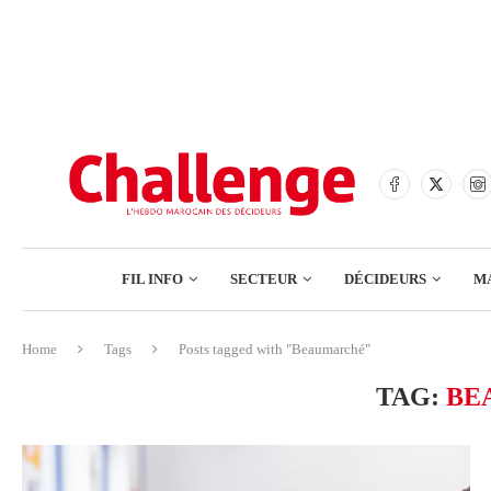
BANQUES
ASSURANCES
BOURSE
FINANCE
COMMERCE
FIL INFO
SECTEUR
DÉCIDEURS
M
TECH – NUMÉRIQUE
Home
Tags
Posts tagged with "Beaumarché"
BANQUES
TAG:
BE
ASSURANCES
BOURSE
FINANCE