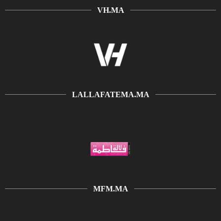
VH.MA
LALLAFATEMA.MA
MFM.MA