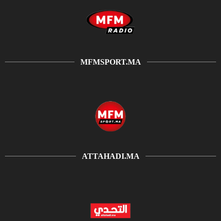
MFMSPORT.MA
ATTAHADI.MA