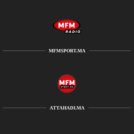
MFMSPORT.MA
ATTAHADI.MA