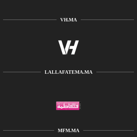
VH.MA
LALLAFATEMA.MA
MFM.MA