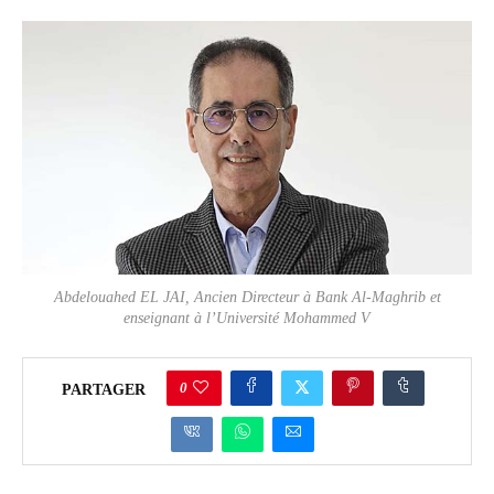
Abdelouahed EL JAI, Ancien Directeur à Bank Al-Maghrib et
enseignant à l’Université Mohammed V
0
PARTAGER