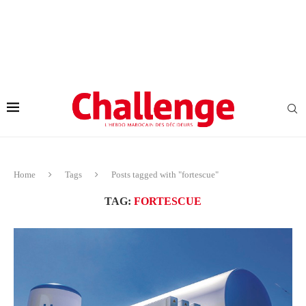
Home
Tags
Posts tagged with "fortescue"
TAG:
FORTESCUE