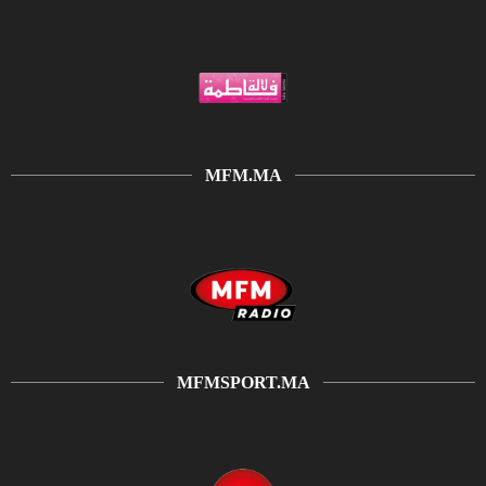
MFM.MA
MFMSPORT.MA