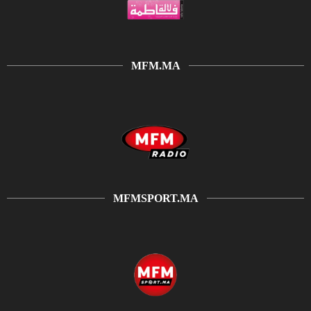
MFM.MA
MFMSPORT.MA