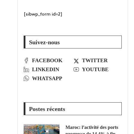
[sibwp_form id=2]
Suivez-nous
FACEBOOK
TWITTER
LINKEDIN
YOUTUBE
WHATSAPP
Postes récents
Maroc: l’activité des ports
progresse de 14,4% à fin