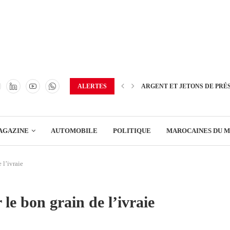
TRANSPORT
ENERGIE
IMMOBILIER
GREEN BUSINESS
EDUCATION
ALERTES
ARGENT ET JETONS DE PRÉ
ENSEIGNEMENT
AGAZINE
AUTOMOBILE
POLITIQUE
MAROCAINES DU 
DISTRIBUTION
 l’ivraie
TRANSPORT
ENERGIE
le bon grain de l’ivraie
IMMOBILIER
GREEN BUSINESS