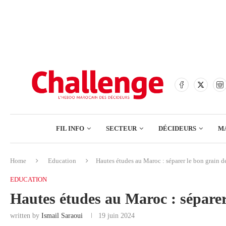
BANQUES
ASSURANCES
BOURSE
FINANCE
COMMERCE
FIL INFO
SECTEUR
DÉCIDEURS
M
TECH – NUMÉRIQUE
Home
Education
Hautes études au Maroc : séparer le bon grain de
BANQUES
EDUCATION
ASSURANCES
Hautes études au Maroc : séparer 
BOURSE
written by
Ismail Saraoui
19 juin 2024
FINANCE