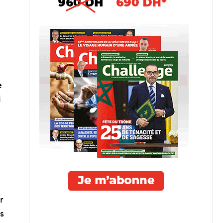
e
i
r
s