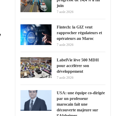
juin
7 août 2026
Fintech: la GIZ veut
rapprocher régulateurs et
e
opérateurs au Maroc
7 août 2026
LabelVie lève 500 MDH
pour accélérer son
développement
7 août 2026
USA: une équipe co-dirigée
par un professeur
marocain fait une
découverte majeure sur
l’Alzheimer