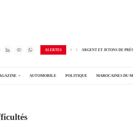
TRANSPORT
ENERGIE
IMMOBILIER
GREEN BUSINESS
EDUCATION
ALERTES
ARGENT ET JETONS DE PRÉ
ENSEIGNEMENT
AGAZINE
AUTOMOBILE
POLITIQUE
MAROCAINES DU 
DISTRIBUTION
TRANSPORT
ENERGIE
ficultés
IMMOBILIER
GREEN BUSINESS