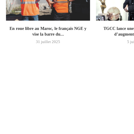
En roue libre au Maroc, le français NGE y
TGCC lance une 
vise la barre du...
d’augmenta
31 juillet 2025
5 ju