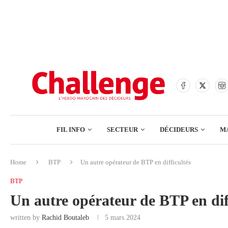
BANQUES
ASSURANCES
BOURSE
FINANCE
COMMERCE
FIL INFO
SECTEUR
DÉCIDEURS
M
TECH – NUMÉRIQUE
Home
BTP
Un autre opérateur de BTP en difficultés
BANQUES
BTP
ASSURANCES
Un autre opérateur de BTP en dif
BOURSE
written by
Rachid Boutaleb
5 mars 2024
FINANCE