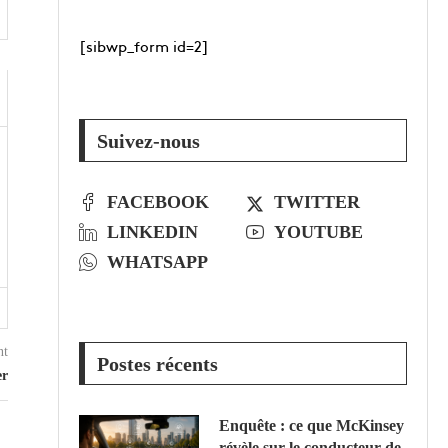
[sibwp_form id=2]
Suivez-nous
FACEBOOK
TWITTER
LINKEDIN
YOUTUBE
WHATSAPP
nt
Postes récents
er
Enquête : ce que McKinsey
révèle sur le conducteur de