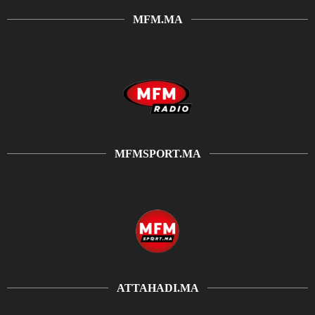
MFM.MA
MFMSPORT.MA
ATTAHADI.MA